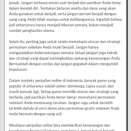
jawab. Jangan terbawa emosi saat berjudi dan pastikan Anda tetap
dalam kendali diri. Tentukan batasan waktu dan dana yang akan
Anda gunakan untuk berjudi, serta jangan pernah berjudi dengan
uang yang Anda tidak mampu untuk kehilangannya. Ingatlah bahwa
judi seharusnya hanya menjadi hiburan semata, bukan menjadi
sumber penghasilan utama.
Selain itu, penting juga untuk selalu memahami aturan dan strategi
permainan sebelum Anda mulai berjudi. Jangan hanya
mengandalkan keberuntungan semata, tetapi pelajari juga teknik
dan strategi yang dapat meningkatkan peluang kemenangan Anda.
Bermainlah dengan cerdas dan jangan gegabah dalam mengambil
keputusan.
Dalam konteks perjudian online di Indonesia, banyak game yang
populer di antaranya adalah poker, dominoqq, capsa susun, dan
masih banyak lagi. Setiap game memiliki aturan dan strategi yang
berbeda, jadi pastikan Anda benar-benar memahami permainan
sebelum Anda memasang taruhan. Jangan ragu untuk berlatih
terlebih dahulu di versi demo atau permainan gratis sebelum Anda
mulai bermain dengan uang asli.
Meskipun perjudian online bisa memberikan kesenangan dan
keuntungan finansial bagi para pemainnya, tetapi bukan berarti