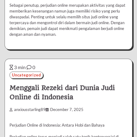
Sebagai penutup, perjudian online merupakan aktivitas yang dapat
memberikan kesenangan namun juga memiliki risiko yang perlu
diwaspadai. Penting untuk selalu memilih situs judi online yang
terpercaya dan mengontrol diri dalam bermain judi online. Dengan
demikian, pemain judi dapat menikmati pengalaman berjudi online
dengan aman dan nyaman.
3 min
0
Uncategorized
Menggali Rezeki dari Dunia Judi
Online di Indonesia
anxiousstarling89
December 7, 2025
Perjudian Online di Indonesia: Antara Hobi dan Bahaya
Perjudian online terus menjadi salah satu topik kontroversial di