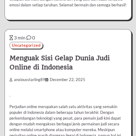
emosi dalam setiap taruhan. Selamat bermain dan semoga berhasil!
3 min
0
Uncategorized
Menguak Sisi Gelap Dunia Judi
Online di Indonesia
anxiousstarling89
December 22, 2025
.
Perjudian online merupakan salah satu aktivitas yang semakin
populer di Indonesia dalam beberapa tahun terakhir. Dengan
perkembangan teknologi yang pesat, para pemain judi kini dapat
dengan mudah mengakses berbagai jenis permainan judi secara
online melalui smartphone atau komputer mereka. Meskipun
perjudian online masih dianggap ilegal di Indonesia, namun hal ini