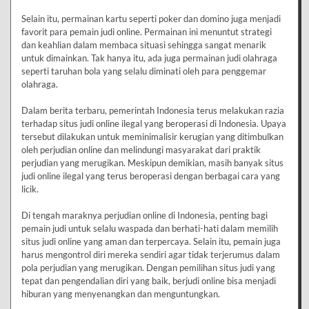
Selain itu, permainan kartu seperti poker dan domino juga menjadi
favorit para pemain judi online. Permainan ini menuntut strategi
dan keahlian dalam membaca situasi sehingga sangat menarik
untuk dimainkan. Tak hanya itu, ada juga permainan judi olahraga
seperti taruhan bola yang selalu diminati oleh para penggemar
olahraga.
Dalam berita terbaru, pemerintah Indonesia terus melakukan razia
terhadap situs judi online ilegal yang beroperasi di Indonesia. Upaya
tersebut dilakukan untuk meminimalisir kerugian yang ditimbulkan
oleh perjudian online dan melindungi masyarakat dari praktik
perjudian yang merugikan. Meskipun demikian, masih banyak situs
judi online ilegal yang terus beroperasi dengan berbagai cara yang
licik.
Di tengah maraknya perjudian online di Indonesia, penting bagi
pemain judi untuk selalu waspada dan berhati-hati dalam memilih
situs judi online yang aman dan terpercaya. Selain itu, pemain juga
harus mengontrol diri mereka sendiri agar tidak terjerumus dalam
pola perjudian yang merugikan. Dengan pemilihan situs judi yang
tepat dan pengendalian diri yang baik, berjudi online bisa menjadi
hiburan yang menyenangkan dan menguntungkan.