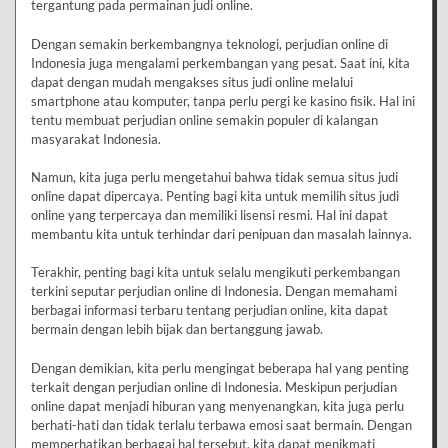
tergantung pada permainan judi online.
Dengan semakin berkembangnya teknologi, perjudian online di
Indonesia juga mengalami perkembangan yang pesat. Saat ini, kita
dapat dengan mudah mengakses situs judi online melalui
smartphone atau komputer, tanpa perlu pergi ke kasino fisik. Hal ini
tentu membuat perjudian online semakin populer di kalangan
masyarakat Indonesia.
Namun, kita juga perlu mengetahui bahwa tidak semua situs judi
online dapat dipercaya. Penting bagi kita untuk memilih situs judi
online yang terpercaya dan memiliki lisensi resmi. Hal ini dapat
membantu kita untuk terhindar dari penipuan dan masalah lainnya.
Terakhir, penting bagi kita untuk selalu mengikuti perkembangan
terkini seputar perjudian online di Indonesia. Dengan memahami
berbagai informasi terbaru tentang perjudian online, kita dapat
bermain dengan lebih bijak dan bertanggung jawab.
Dengan demikian, kita perlu mengingat beberapa hal yang penting
terkait dengan perjudian online di Indonesia. Meskipun perjudian
online dapat menjadi hiburan yang menyenangkan, kita juga perlu
berhati-hati dan tidak terlalu terbawa emosi saat bermain. Dengan
memperhatikan berbagai hal tersebut, kita dapat menikmati