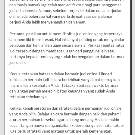
dan masih banyak lagi telah menjadi favorit bagi para penggemar
judi di Indonesia. Namun, sebelum terjun ke dalam dunia perjudian
online, ada beberapa hal yang perlu diingat agar pengalaman
berjudi Anda lebih menyenangkan dan aman.
Pertama, pastikan untuk memilih situs judi online yang terpercaya
dan memiliki lisensi resmi. Hal ini sangat penting untuk menghindari
penipuan dan kehilangan uang secara sia-sia. Periksa reputasi situs
judi tersebut dengan membaca ulasan dari pengguna lain atau
bertanya kepada teman yang sudah berpengalaman dalam bermain
judi online.
Kedua, tetapkan batasan dalam bermain judi online. Hindari
kebiasaan bermain judi secara berlebihan yang dapat merugikan
finansial dan kesehatan Anda. Tetapkan batasan waktu bermain
dan jangan pernah melebihi batas keuangan yang sudah Anda
tetapkan sebelumnya.
Ketiga, kenali peraturan dan strategi dalam permainan judi online
yang Anda pilih. Belajarlah cara bermain dengan baik dan pahami
aturan permainan tersebut agar peluang menang Anda semakin
besar. Jangan hanya mengandalkan keberuntungan semata, tetapi
juga perlu strategi yang matang untuk meraih kemenangan.