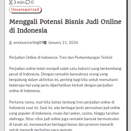
3 min
0
Uncategorized
Menggali Potensi Bisnis Judi Online
di Indonesia
anxiousstarling89
January 21, 2026
Perjudian Online di Indonesia: Tren dan Perkembangan Terkini
Perjudian online telah menjadi salah satu industri yang berkembang
pesat di Indonesia. Dengan semakin banyaknya orang yang
bergabung dalam aktivitas ini, penting bagi kita untuk memahami
beberapa hal yang perlu diperhatikan terkait dengan perjudian
online di Indonesia.
Pertama-tama, mari kita bahas tentang tren perjudian online di
Indonesia saat ini. Saat ini, ada berbagai jenis permainan judi online
yang populer di Indonesia, mulai dari poker, casino, hingga taruhan
olahraga. Situs-situs judi online juga semakin banyak bermunculan
di tanah air, menawarkan berbagai bonus dan promosi menarik
untuk menarik perhatian para pemain.