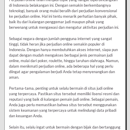
di Indonesia belakangan ini. Dengan semakin berkembangnya
teknologi, banyak orang mulai beralih dari perjudian konvensional
ke perjudian online. Hal ini tentu menarik perhatian banyak pihak,
baik itu dari kalangan penggemar judi maupun pihak yang
berwenang untuk mengawasi dan mengatur aktivitas perjudian ini.
Sebagai negara dengan jumlah pengguna internet yang sangat
tinggi, tidak heran jika perjudian online semakin populer di
Indonesia. Dengan hanya membutuhkan akses internet, siapa pun
dapat dengan mudah mengakses berbagai jenis permainan judi
online, mulai dari poker, roulette, hingga taruhan olahraga. Namun,
dalam menikmati perjudian online, ada beberapa hal yang perlu
diingat agar pengalaman berjudi Anda tetap menyenangkan dan
aman.
Pertama-tama, penting untuk selalu bermain di situs judi online
yang terpercaya. Pastikan situs tersebut memiliki lisensi resmi dan
reputasi yang baik di kalangan pemain judi online. Sebagai pemain,
Anda juga perlu memastikan bahwa situs tersebut menggunakan
sistem keamanan yang terpercaya untuk melindungi data pribadi
dan keuangan Anda.
Selain itu, selalu ingat untuk bermain dengan bijak dan bertanggung