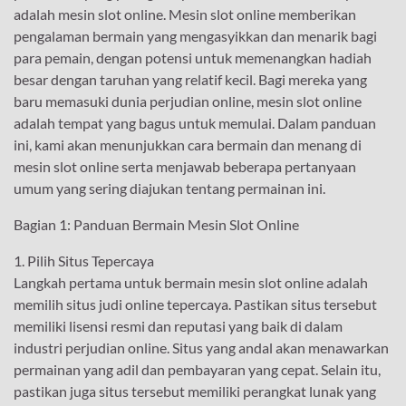
adalah mesin slot online. Mesin slot online memberikan
pengalaman bermain yang mengasyikkan dan menarik bagi
para pemain, dengan potensi untuk memenangkan hadiah
besar dengan taruhan yang relatif kecil. Bagi mereka yang
baru memasuki dunia perjudian online, mesin slot online
adalah tempat yang bagus untuk memulai. Dalam panduan
ini, kami akan menunjukkan cara bermain dan menang di
mesin slot online serta menjawab beberapa pertanyaan
umum yang sering diajukan tentang permainan ini.
Bagian 1: Panduan Bermain Mesin Slot Online
1. Pilih Situs Tepercaya
Langkah pertama untuk bermain mesin slot online adalah
memilih situs judi online tepercaya. Pastikan situs tersebut
memiliki lisensi resmi dan reputasi yang baik di dalam
industri perjudian online. Situs yang andal akan menawarkan
permainan yang adil dan pembayaran yang cepat. Selain itu,
pastikan juga situs tersebut memiliki perangkat lunak yang