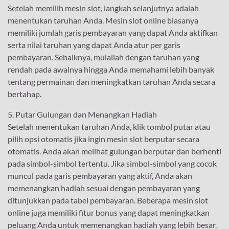
Setelah memilih mesin slot, langkah selanjutnya adalah
menentukan taruhan Anda. Mesin slot online biasanya
memiliki jumlah garis pembayaran yang dapat Anda aktifkan
serta nilai taruhan yang dapat Anda atur per garis
pembayaran. Sebaiknya, mulailah dengan taruhan yang
rendah pada awalnya hingga Anda memahami lebih banyak
tentang permainan dan meningkatkan taruhan Anda secara
bertahap.
5. Putar Gulungan dan Menangkan Hadiah
Setelah menentukan taruhan Anda, klik tombol putar atau
pilih opsi otomatis jika ingin mesin slot berputar secara
otomatis. Anda akan melihat gulungan berputar dan berhenti
pada simbol-simbol tertentu. Jika simbol-simbol yang cocok
muncul pada garis pembayaran yang aktif, Anda akan
memenangkan hadiah sesuai dengan pembayaran yang
ditunjukkan pada tabel pembayaran. Beberapa mesin slot
online juga memiliki fitur bonus yang dapat meningkatkan
peluang Anda untuk memenangkan hadiah yang lebih besar.