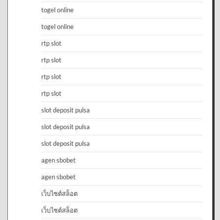
togel online
togel online
rtp slot
rtp slot
rtp slot
rtp slot
slot deposit pulsa
slot deposit pulsa
slot deposit pulsa
agen sbobet
agen sbobet
เว็บไซต์สล็อต
เว็บไซต์สล็อต