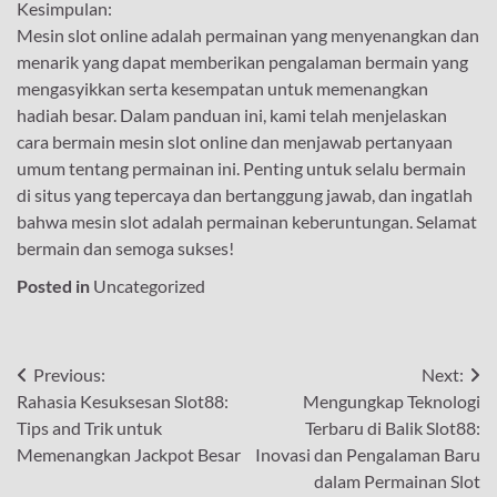
Kesimpulan:
Mesin slot online adalah permainan yang menyenangkan dan
menarik yang dapat memberikan pengalaman bermain yang
mengasyikkan serta kesempatan untuk memenangkan
hadiah besar. Dalam panduan ini, kami telah menjelaskan
cara bermain mesin slot online dan menjawab pertanyaan
umum tentang permainan ini. Penting untuk selalu bermain
di situs yang tepercaya dan bertanggung jawab, dan ingatlah
bahwa mesin slot adalah permainan keberuntungan. Selamat
bermain dan semoga sukses!
Posted in
Uncategorized
Post
Previous:
Next:
Rahasia Kesuksesan Slot88:
Mengungkap Teknologi
navigation
Tips and Trik untuk
Terbaru di Balik Slot88:
Memenangkan Jackpot Besar
Inovasi dan Pengalaman Baru
dalam Permainan Slot