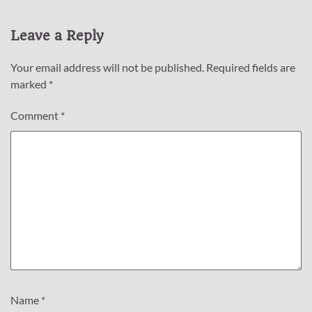
Leave a Reply
Your email address will not be published.
Required fields are
marked
*
Comment
*
Name
*