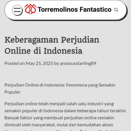
Skip
to
content
Keberagaman Perjudian
Online di Indonesia
Posted on
May 25, 2025
by
anxiousstarling89
Perjudian Online di Indonesia: Fenomena yang Semakin
Populer
Perjudian online telah menjadi salah satu industri yang
semakin populer di Indonesia dalam beberapa tahun terakhir.
Banyak faktor yang membuat perjudian online semakin
diminati oleh masyarakat, mulai dari kemudahan akses