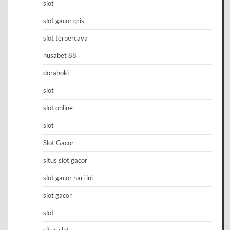
slot
slot gacor qris
slot terpercaya
nusabet 88
dorahoki
slot
slot online
slot
Slot Gacor
situs slot gacor
slot gacor hari ini
slot gacor
slot
situs slot