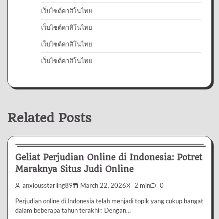
เว็บไซต์คาสิโนไทย
เว็บไซต์คาสิโนไทย
เว็บไซต์คาสิโนไทย
เว็บไซต์คาสิโนไทย
Related Posts
Uncategorized
Geliat Perjudian Online di Indonesia: Potret
Maraknya Situs Judi Online
anxiousstarling89
March 22, 2026
2 min
0
Perjudian online di Indonesia telah menjadi topik yang cukup hangat
dalam beberapa tahun terakhir. Dengan…