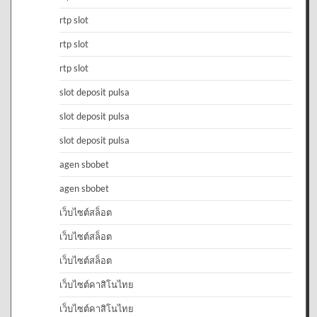
rtp slot
rtp slot
rtp slot
slot deposit pulsa
slot deposit pulsa
slot deposit pulsa
agen sbobet
agen sbobet
เว็บไซต์สล็อต
เว็บไซต์สล็อต
เว็บไซต์สล็อต
เว็บไซต์คาสิโนไทย
เว็บไซต์คาสิโนไทย