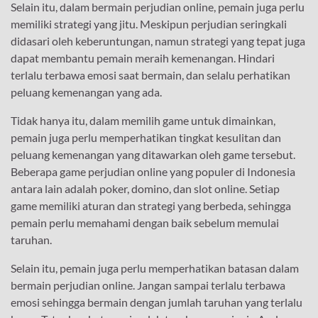
Selain itu, dalam bermain perjudian online, pemain juga perlu
memiliki strategi yang jitu. Meskipun perjudian seringkali
didasari oleh keberuntungan, namun strategi yang tepat juga
dapat membantu pemain meraih kemenangan. Hindari
terlalu terbawa emosi saat bermain, dan selalu perhatikan
peluang kemenangan yang ada.
Tidak hanya itu, dalam memilih game untuk dimainkan,
pemain juga perlu memperhatikan tingkat kesulitan dan
peluang kemenangan yang ditawarkan oleh game tersebut.
Beberapa game perjudian online yang populer di Indonesia
antara lain adalah poker, domino, dan slot online. Setiap
game memiliki aturan dan strategi yang berbeda, sehingga
pemain perlu memahami dengan baik sebelum memulai
taruhan.
Selain itu, pemain juga perlu memperhatikan batasan dalam
bermain perjudian online. Jangan sampai terlalu terbawa
emosi sehingga bermain dengan jumlah taruhan yang terlalu