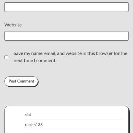
Website
Save my name, email, and website in this browser for the
next time I comment.
slot
⁠rupiah138