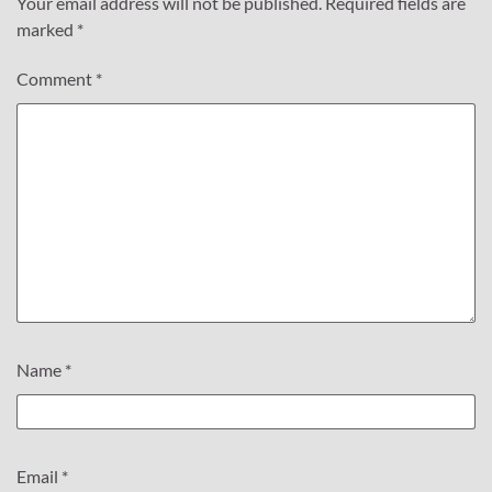
Your email address will not be published.
Required fields are
marked
*
Comment
*
Name
*
Email
*