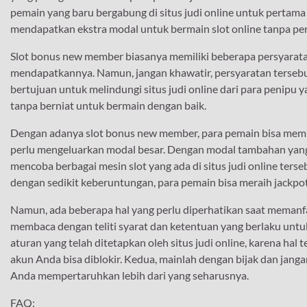
pemain yang baru bergabung di situs judi online untuk pertam
mendapatkan ekstra modal untuk bermain slot online tanpa pe
Slot bonus new member biasanya memiliki beberapa persyarata
mendapatkannya. Namun, jangan khawatir, persyaratan tersebut t
bertujuan untuk melindungi situs judi online dari para penipu
tanpa berniat untuk bermain dengan baik.
Dengan adanya slot bonus new member, para pemain bisa mem
perlu mengeluarkan modal besar. Dengan modal tambahan yang
mencoba berbagai mesin slot yang ada di situs judi online ters
dengan sedikit keberuntungan, para pemain bisa meraih jackp
Namun, ada beberapa hal yang perlu diperhatikan saat memanf
membaca dengan teliti syarat dan ketentuan yang berlaku unt
aturan yang telah ditetapkan oleh situs judi online, karena ha
akun Anda bisa diblokir. Kedua, mainlah dengan bijak dan jang
Anda mempertaruhkan lebih dari yang seharusnya.
FAQ: