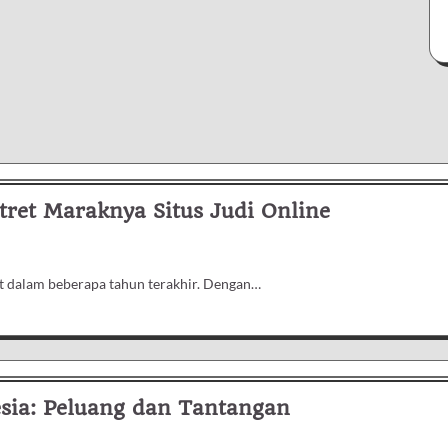
otret Maraknya Situs Judi Online
at dalam beberapa tahun terakhir. Dengan…
esia: Peluang dan Tantangan