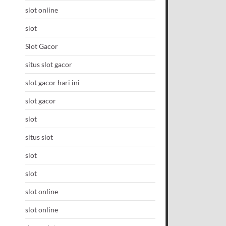
slot online
slot
Slot Gacor
situs slot gacor
slot gacor hari ini
slot gacor
slot
situs slot
slot
slot
slot online
slot online