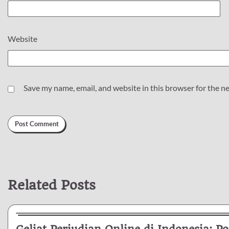
Website
Save my name, email, and website in this browser for the n
Related Posts
Uncategorized
Geliat Perjudian Online di Indonesia: P