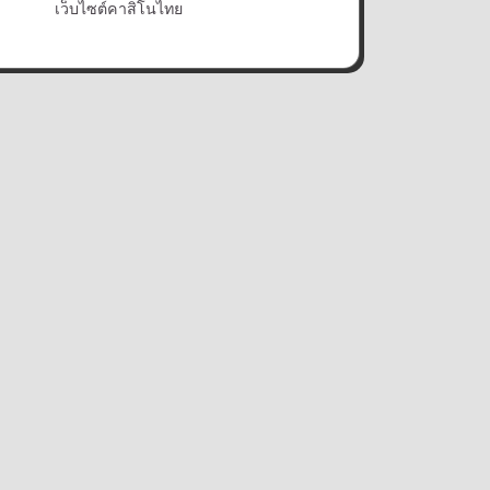
เว็บไซต์คาสิโนไทย