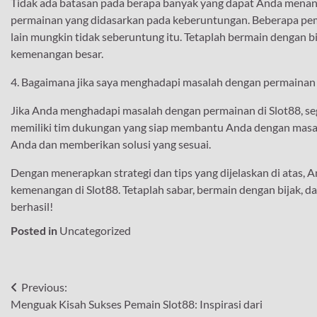
Tidak ada batasan pada berapa banyak yang dapat Anda menang
permainan yang didasarkan pada keberuntungan. Beberapa pe
lain mungkin tidak seberuntung itu. Tetaplah bermain dengan 
kemenangan besar.
4. Bagaimana jika saya menghadapi masalah dengan permainan 
Jika Anda menghadapi masalah dengan permainan di Slot88, se
memiliki tim dukungan yang siap membantu Anda dengan masal
Anda dan memberikan solusi yang sesuai.
Dengan menerapkan strategi dan tips yang dijelaskan di ata
kemenangan di Slot88. Tetaplah sabar, bermain dengan bijak, 
berhasil!
Posted in
Uncategorized
Post
Previous:
Menguak Kisah Sukses Pemain Slot88: Inspirasi dari
navigation