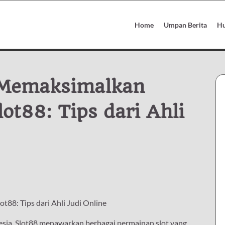
Home
Umpan Berita
Hu
 Memaksimalkan
t88: Tips dari Ahli
8: Tips dari Ahli Judi Online
onesia. Slot88 menawarkan berbagai permainan slot yang