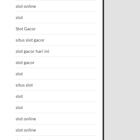
slot online
slot
Slot Gacor
situs slot gacor
slot gacor hari ini
slot gacor
slot
situs slot
slot
slot
slot online
slot online