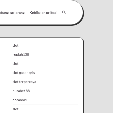
bungi sekarang
Kebijakan pribadi
slot
⁠rupiah138
slot
slot gacor qris
slot terpercaya
nusabet 88
dorahoki
slot