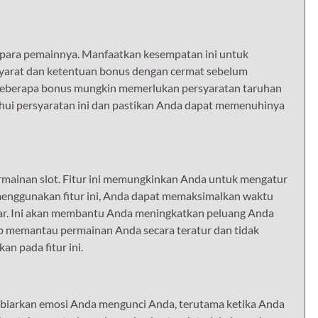
para pemainnya. Manfaatkan kesempatan ini untuk
yarat dan ketentuan bonus dengan cermat sebelum
eberapa bonus mungkin memerlukan persyaratan taruhan
ui persyaratan ini dan pastikan Anda dapat memenuhinya
permainan slot. Fitur ini memungkinkan Anda untuk mengatur
menggunakan fitur ini, Anda dapat memaksimalkan waktu
ar. Ini akan membantu Anda meningkatkan peluang Anda
 memantau permainan Anda secara teratur dan tidak
n pada fitur ini.
an biarkan emosi Anda mengunci Anda, terutama ketika Anda