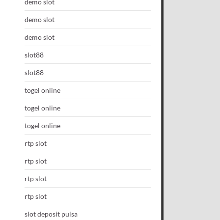
demo slot
demo slot
demo slot
slot88
slot88
togel online
togel online
togel online
rtp slot
rtp slot
rtp slot
rtp slot
slot deposit pulsa