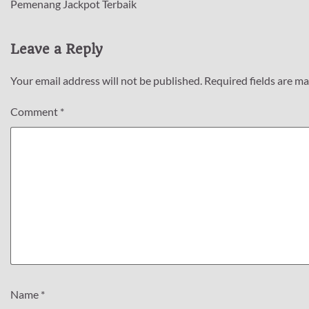
Pemenang Jackpot Terbaik
Leave a Reply
Your email address will not be published.
Required fields are m
Comment
*
Name
*