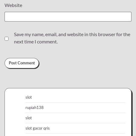
Website
Save my name, email, and website in this browser for the
next time I comment.
slot
⁠rupiah138
slot
slot gacor qris