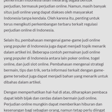
perjudian, termasuk perjudian online. Namun, masih banyak
situs judi online yang dapat diakses oleh masyarakat
Indonesia tanpa kendala. Oleh karena itu, penting untuk
terus mengikuti perkembangan terbaru terkait regulasi
perjudian online di Indonesia.
Selain itu, pembahasan mengenai game-game judi online
yang populer di Indonesia juga dapat menjadi topik menarik
dalam artikel ini. Beberapa contoh permainan judi online
yang populer di Indonesia antara lain poker online, togel
online, dan judi slot online. Pembahasan mengenai strategi
bermain, tips dan trik, serta informasi terkait dengan game-
game tersebut juga dapat menjadi bahan yang menarik untuk
dibahas dalam artikel.
Dengan memperhatikan hal-hal di atas, diharapkan pembaca
dapat lebih bijak dan cerdas dalam bermain judi online.
Perjudian online mungkin dapat memberikan hiburan dan
kesenangan bagi sebagian orang, namun tetap perlu diingat