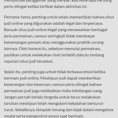
perlu diingat ketika terlibat dalam aktivitas ini.
Pertama-tama, penting untuk selalu memastikan bahwa situs
judi online yang digunakan adalah legal dan terpercaya.
Banyak situs judi online ilegal yang menawarkan berbagai
jenis permainan, namun seringkali tidak membayar
kemenangan pemain atau menggunakan praktik curang
lainnya. Oleh karena itu, sebelum memulai permainan,
pastikan untuk melakukan riset terlebih dahulu tentang
reputasi situs judi tersebut.
Selain itu, penting juga untuk tidak terbawa emosi ketika
bermain judi online. Meskipun judi dapat memberikan
kesenangan dan keseruan, namun perlu diingat bahwa
permainan judi juga melibatkan risiko kehilangan uang.
Jangan pernah terlalu tergoda untuk terus melakukan
taruhan meskipun telah mengalami kekalahan berturut-
turut. Sebaliknya, tetaplah tenang dan bijak dalam mengelola
modal serta mengontrol emosi saat bermain.