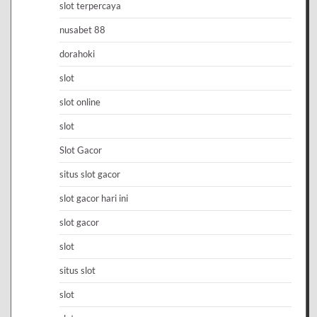
slot terpercaya
nusabet 88
dorahoki
slot
slot online
slot
Slot Gacor
situs slot gacor
slot gacor hari ini
slot gacor
slot
situs slot
slot