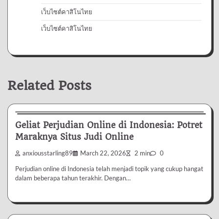
เว็บไซต์คาสิโนไทย
เว็บไซต์คาสิโนไทย
Related Posts
Uncategorized
Geliat Perjudian Online di Indonesia: Potret
Maraknya Situs Judi Online
anxiousstarling89
March 22, 2026
2 min
0
Perjudian online di Indonesia telah menjadi topik yang cukup hangat
dalam beberapa tahun terakhir. Dengan…
Uncategorized