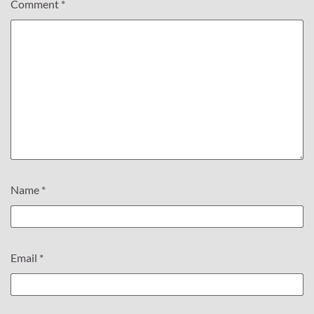
Comment
*
Name
*
Email
*