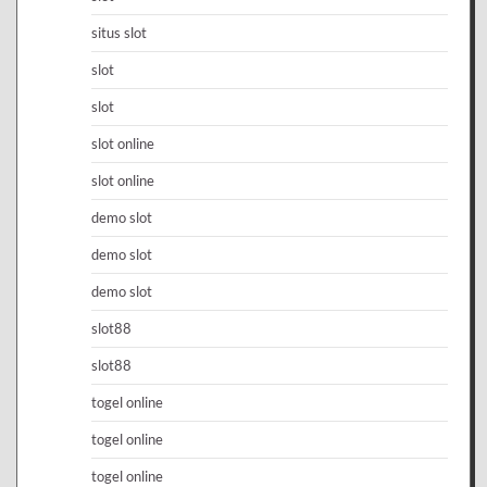
situs slot
slot
slot
slot online
slot online
demo slot
demo slot
demo slot
slot88
slot88
togel online
togel online
togel online