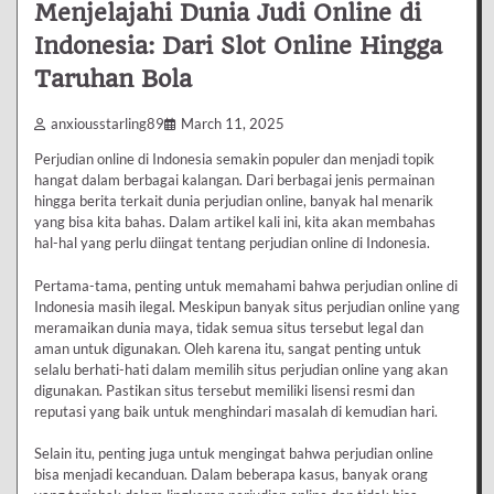
Menjelajahi Dunia Judi Online di
Indonesia: Dari Slot Online Hingga
Taruhan Bola
anxiousstarling89
March 11, 2025
Perjudian online di Indonesia semakin populer dan menjadi topik
hangat dalam berbagai kalangan. Dari berbagai jenis permainan
hingga berita terkait dunia perjudian online, banyak hal menarik
yang bisa kita bahas. Dalam artikel kali ini, kita akan membahas
hal-hal yang perlu diingat tentang perjudian online di Indonesia.
Pertama-tama, penting untuk memahami bahwa perjudian online di
Indonesia masih ilegal. Meskipun banyak situs perjudian online yang
meramaikan dunia maya, tidak semua situs tersebut legal dan
aman untuk digunakan. Oleh karena itu, sangat penting untuk
selalu berhati-hati dalam memilih situs perjudian online yang akan
digunakan. Pastikan situs tersebut memiliki lisensi resmi dan
reputasi yang baik untuk menghindari masalah di kemudian hari.
Selain itu, penting juga untuk mengingat bahwa perjudian online
bisa menjadi kecanduan. Dalam beberapa kasus, banyak orang