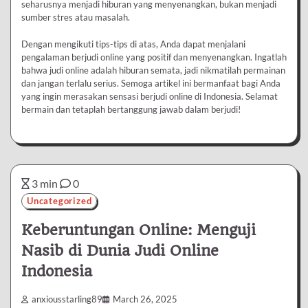
seharusnya menjadi hiburan yang menyenangkan, bukan menjadi
sumber stres atau masalah.
Dengan mengikuti tips-tips di atas, Anda dapat menjalani
pengalaman berjudi online yang positif dan menyenangkan. Ingatlah
bahwa judi online adalah hiburan semata, jadi nikmatilah permainan
dan jangan terlalu serius. Semoga artikel ini bermanfaat bagi Anda
yang ingin merasakan sensasi berjudi online di Indonesia. Selamat
bermain dan tetaplah bertanggung jawab dalam berjudi!
3 min
0
Uncategorized
Keberuntungan Online: Menguji
Nasib di Dunia Judi Online
Indonesia
anxiousstarling89
March 26, 2025