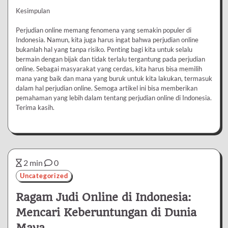
Kesimpulan
Perjudian online memang fenomena yang semakin populer di
Indonesia. Namun, kita juga harus ingat bahwa perjudian online
bukanlah hal yang tanpa risiko. Penting bagi kita untuk selalu
bermain dengan bijak dan tidak terlalu tergantung pada perjudian
online. Sebagai masyarakat yang cerdas, kita harus bisa memilih
mana yang baik dan mana yang buruk untuk kita lakukan, termasuk
dalam hal perjudian online. Semoga artikel ini bisa memberikan
pemahaman yang lebih dalam tentang perjudian online di Indonesia.
Terima kasih.
2 min
0
Uncategorized
Ragam Judi Online di Indonesia:
Mencari Keberuntungan di Dunia
Maya