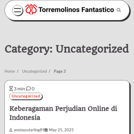
Skip
to
content
Category:
Uncategorized
Home
Uncategorized
Page 3
3 min
0
Uncategorized
Keberagaman Perjudian Online di
Indonesia
anxiousstarling89
May 25, 2025