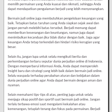
memilih permainan yang Anda kuasai dan nikmati, sehingga Anda
dapat mendapatkan pengalaman berjudi yang lebih menyenangkan.
Bermain judi online juga membutuhkan pengelolaan keuangan yang
baik. Tetapkan batas taruhan yang Anda siapkan sejak awal dan
jangan pernah melebihi batas tersebut. Berjudi memang dapat
memberikan kesenangan dan keuntungan, namun juga dapat
menimbulkan kecanduan jika tidak diatur dengan baik. Jaga agar
keuangan Anda tetap terkendali dan hindari risiko kerugian yang
besar.
Selain itu, jangan lupa untuk selalu mengikuti berita dan
perkembangan terbaru seputar dunia perjudian online di Indonesia.
Dengan memperbarui informasi Anda, Anda dapat memperoleh
insight baru dan strategi yang lebih baik dalam bermain judi online.
Selalu waspada terhadap perubahan aturan dan kebijakan dalam
dunia perjudian online agar Anda dapat bermain dengan aman dan
nyaman.
Selain memahami tips-tips di atas, penting juga untuk selalu
menjaga sikap positif dan sportif saat bermain judi online. Jangan
terlalu terbawa emosi saat mengalami kekalahan atau
kemenangan, tetaplah tenang dan fokus pada permainan. Berjudi