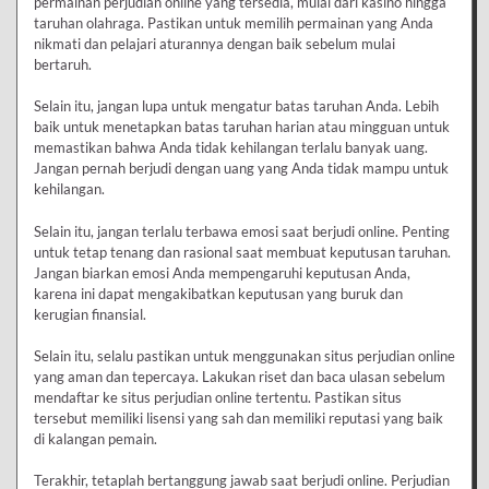
permainan perjudian online yang tersedia, mulai dari kasino hingga
taruhan olahraga. Pastikan untuk memilih permainan yang Anda
nikmati dan pelajari aturannya dengan baik sebelum mulai
bertaruh.
Selain itu, jangan lupa untuk mengatur batas taruhan Anda. Lebih
baik untuk menetapkan batas taruhan harian atau mingguan untuk
memastikan bahwa Anda tidak kehilangan terlalu banyak uang.
Jangan pernah berjudi dengan uang yang Anda tidak mampu untuk
kehilangan.
Selain itu, jangan terlalu terbawa emosi saat berjudi online. Penting
untuk tetap tenang dan rasional saat membuat keputusan taruhan.
Jangan biarkan emosi Anda mempengaruhi keputusan Anda,
karena ini dapat mengakibatkan keputusan yang buruk dan
kerugian finansial.
Selain itu, selalu pastikan untuk menggunakan situs perjudian online
yang aman dan tepercaya. Lakukan riset dan baca ulasan sebelum
mendaftar ke situs perjudian online tertentu. Pastikan situs
tersebut memiliki lisensi yang sah dan memiliki reputasi yang baik
di kalangan pemain.
Terakhir, tetaplah bertanggung jawab saat berjudi online. Perjudian