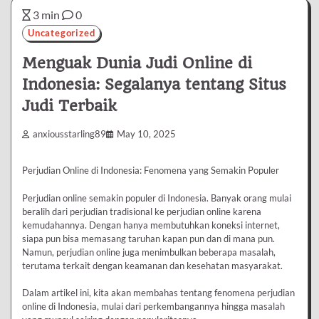
3 min
0
Uncategorized
Menguak Dunia Judi Online di
Indonesia: Segalanya tentang Situs
Judi Terbaik
anxiousstarling89
May 10, 2025
Perjudian Online di Indonesia: Fenomena yang Semakin Populer
Perjudian online semakin populer di Indonesia. Banyak orang mulai
beralih dari perjudian tradisional ke perjudian online karena
kemudahannya. Dengan hanya membutuhkan koneksi internet,
siapa pun bisa memasang taruhan kapan pun dan di mana pun.
Namun, perjudian online juga menimbulkan beberapa masalah,
terutama terkait dengan keamanan dan kesehatan masyarakat.
Dalam artikel ini, kita akan membahas tentang fenomena perjudian
online di Indonesia, mulai dari perkembangannya hingga masalah