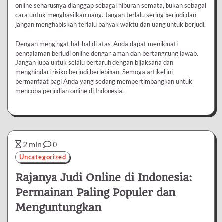
online seharusnya dianggap sebagai hiburan semata, bukan sebagai
cara untuk menghasilkan uang. Jangan terlalu sering berjudi dan
jangan menghabiskan terlalu banyak waktu dan uang untuk berjudi.
Dengan mengingat hal-hal di atas, Anda dapat menikmati
pengalaman berjudi online dengan aman dan bertanggung jawab.
Jangan lupa untuk selalu bertaruh dengan bijaksana dan
menghindari risiko berjudi berlebihan. Semoga artikel ini
bermanfaat bagi Anda yang sedang mempertimbangkan untuk
mencoba perjudian online di Indonesia.
2 min
0
Uncategorized
Rajanya Judi Online di Indonesia:
Permainan Paling Populer dan
Menguntungkan