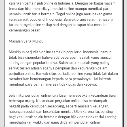
kalangan pemain judi online di Indonesia. Dengan berbagai macam
tema dan fitur menarik, game slot online mampu memikat para
pemain untuk terus bermain. Togel online juga merupakan game
yang sangat populer di Indonesia. Banyak orang yang memasang
taruhan togel online setiap hari dengan harapan bisa meraih
kemenangan besar.
Masalah yang Muncul
Meskipun perjudian online semakin populer di Indonesia, namun
tidak bisa dipungkiri bahwa ada beberapa masalah yang muncul
seiring dengan popularitasnya. Salah satu masalah yang paling
sering terjadi adalah adanya penipuan dan kecurangan dalam
perjudian online. Banyak situs perjudian online yang tidak fair dalam
memberikan kemenangan kepada para pemainnya. Hal ini tentu
membuat para pemain merasa tidak puas dan kecewa.
Selain itu, perjudian online juga bisa menyebabkan kecanduan bagi
beberapa orang. Kecanduan perjudian online bisa berdampak
negatif pada kehidupan seseorang, seperti masalah keuangan,
hubungan sosial, dan kesehatan mental. Oleh karena itu, penting
bagi kita untuk selalu bermain dengan bijak dan tidak terlalu sering
menghabiskan waktu dan uang di dalam perjudian online.