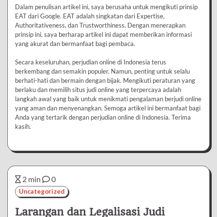
Dalam penulisan artikel ini, saya berusaha untuk mengikuti prinsip
EAT dari Google. EAT adalah singkatan dari Expertise,
Authoritativeness, dan Trustworthiness. Dengan menerapkan
prinsip ini, saya berharap artikel ini dapat memberikan informasi
yang akurat dan bermanfaat bagi pembaca.
Secara keseluruhan, perjudian online di Indonesia terus
berkembang dan semakin populer. Namun, penting untuk selalu
berhati-hati dan bermain dengan bijak. Mengikuti peraturan yang
berlaku dan memilih situs judi online yang terpercaya adalah
langkah awal yang baik untuk menikmati pengalaman berjudi online
yang aman dan menyenangkan. Semoga artikel ini bermanfaat bagi
Anda yang tertarik dengan perjudian online di Indonesia. Terima
kasih.
2 min
0
Uncategorized
Larangan dan Legalisasi Judi