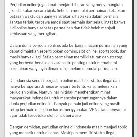
Perjudian online juga dapat menjadi hiburan yang menyenangkan
jika dilakukan secara bijak. Sebelum memulai permainan, tetapkan
batasan waktu dan uang yang akan dihabiskan dalam bermain.
Jangan terlalu terbawa emosi saat bermain dan selalu ingat bahwa
judi online hanya sebatas permainan dan tidak boleh menjadi
kebiasaan yang merugikan.
Dalam dunia perjudian online, ada berbagai macam permainan yang
dapat dimainkan seperti poker, domino, slot online, sportsbook, dan
masih banyak lagi. Setiap permainan memiliki aturan dan strategi
yang berbeda-beda, oleh karena itu penting untuk memahami
permainan yang ingin dimainkan sebelum memulai permainan.
Di Indonesia sendiri, perjudian online masih berstatus ilegal dan
hanya beroperasi di negara-negara tertentu yang melegalkan
perjudian online. Namun, hal ini tidak menghentikan minat
masyarakat Indonesia untuk mencoba peruntungannya dalam
dunia perjudian online ini. Banyak pemain judi online yang masih
tetap bermain meskipun harus menggunakan VPN atau menyamar
agar tidak terdeteksi oleh pihak berwajib.
Dengan demikian, perjudian online di Indonesia masih menjadi topik
yang menarik untuk dibahas. Meskipun memiliki status ilegal,