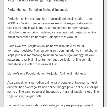
yang muncul seiring dengan popularitasnya.
Perkembangan Perjudian Online di Indonesia
Perjudian online pertama kali muncul di Indonesia sekitar tahun
2000-an. Saat itu, perjudian online masih dianggap sebagai hal
yang tabu dan ilegal. Namun, seiring dengan perkembangan
teknologi dan semakin mudahnya akses internet, perjudian online
mulai merambah ke berbagai kalangan masyarakat.
Pada awalnya, perjudian online hanya bisa diakses melalui
komputer desktop. Namun sekarang, dengan adanya smartphone,
siapa pun bisa memasang taruhan hanya dengan menggunakan
gawai mereka. Hal ini tentu membuat perjudian online semakin
mudah diakses oleh masyarakat luas.
Game-Game Populer dalam Perjudian Online di Indonesia
Ada banyak jenis perjudian online yang populer di Indonesia, mulai
dari taruhan olahraga, kasino online, hingga poker online. Beberapa
game online yang populer di Indonesia antara lain adalah slot online,
togel online, dan judi bola.
Game slot online adalah salah satu game yang paling populer di