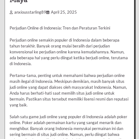
anxiousstarling89
April 25, 2025
Perjudian Online di Indonesia: Tren dan Peraturan Terkini
Perjudian online semakin populer di Indonesia dalam beberapa
tahun terakhir. Banyak orang mulai beralih dari perjudian
konvensional ke perjudian online karena kemudahannya. Namun,
ada beberapa hal yang perlu diingat ketika berjudi online, terutama
di Indonesia.
Pertama-tama, penting untuk memahami bahwa perjudian online
masih ilegal di Indonesia. Meskipun demikian, masih banyak situs
judi online yang dapat diakses oleh masyarakat Indonesia. Namun,
Anda harus berhati-hati saat memilih situs judi online untuk
bermain. Pastikan situs tersebut memiliki lisensi resmi dan reputasi
yang baik.
Salah satu game judi online yang populer di Indonesia adalah poker
online. Poker adalah permainan kartu yang sangat menarik dan
menghibur. Banyak orang Indonesia menyukai permainan ini dan
sering bermain di situs judi online. Namun, perlu diingat bahwa